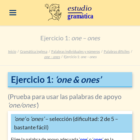
Ejercicio 1:
one – ones
Inicio
Gramática inglesa
Palabras individuales y números
Palabras difíciles
one – ones
Ejercicio 1:
one – ones
Ejercicio 1:
‘one & ones’
(Prueba para usar las palabras de apoyo
‘one/ones’
)
‘one’
o
‘ones’
– selección (dificultad: 2 de 5 –
bastante fácil)
Elige la palabra de apoyo adecuada ‘
one
’ o ‘
ones
’ en la