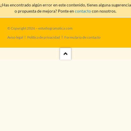
¿Has encontrado algún error en este contenido, tienes alguna sugerencia
o propuesta de mejora? Ponte en
contacto
con nosotros.
© Copyright 2026 – estudiogramatica.com
Saltar
Aviso legal
Política de privacidad
Formulario de contacto
navegación