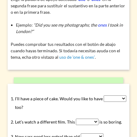
segunda frase para sustituir el sustantivo en la parte anterior
o en la primera frase.
Ejemplo:
“Did you see my photographs; the
ones
I took in
London?”
Puedes comprobar tus resultados con el botón de abajo
cuando hayas terminado. Si todavía necesitas ayuda con el
tema, echa otro vistazo al
uso de ‘one & ones’
.
I’ll have a piece of cake. Would you like to have
too?
Let’s watch a different film. This
is so boring.
New cars need less petrol than old
.