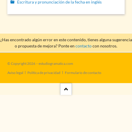
Escritura y pronunciación de la fecha en inglés
¿Has encontrado algún error en este contenido, tienes alguna sugerencia
o propuesta de mejora? Ponte en
contacto
con nosotros.
© Copyright 2026 – estudiogramatica.com
Saltar
Aviso legal
Política de privacidad
Formulario de contacto
navegación