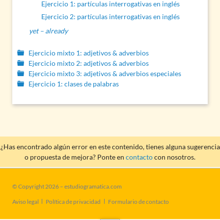
Ejercicio 1: partículas interrogativas en inglés
Ejercicio 2: partículas interrogativas en inglés
yet – already
Ejercicio mixto 1: adjetivos & adverbios
Ejercicio mixto 2: adjetivos & adverbios
Ejercicio mixto 3: adjetivos & adverbios especiales
Ejercicio 1: clases de palabras
¿Has encontrado algún error en este contenido, tienes alguna sugerencia
o propuesta de mejora? Ponte en
contacto
con nosotros.
© Copyright 2026 – estudiogramatica.com
Saltar
Aviso legal
Política de privacidad
Formulario de contacto
navegación