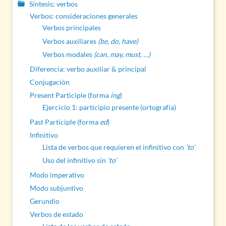
Síntesis: verbos
Verbos: consideraciones generales
Verbos principales
Verbos auxiliares
(be, do, have)
Verbos modales
(can, may, must, …)
Diferencia: verbo auxiliar & principal
Conjugación
Present Participle (forma
ing
)
Ejercicio 1: participio presente (ortografía)
Past Participle (forma
ed
)
Infinitivo
Lista de verbos que requieren el infinitivo con
‘to’
Uso del infinitivo sin
‘to’
Modo imperativo
Modo subjuntivo
Gerundio
Verbos de estado