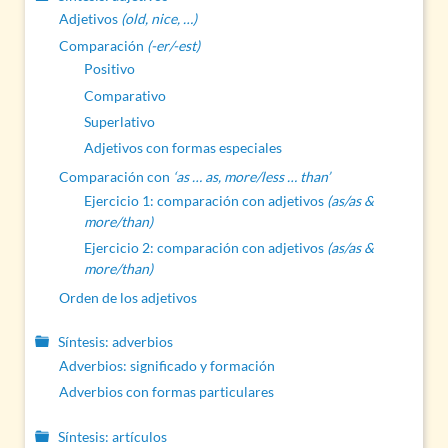
Adjetivos
(old, nice, …)
Comparación
(-er/-est)
Positivo
Comparativo
Superlativo
Adjetivos con formas especiales
Comparación con
‘as … as, more/less … than’
Ejercicio 1: comparación con adjetivos
(as/as &
more/than)
Ejercicio 2: comparación con adjetivos
(as/as &
more/than)
Orden de los adjetivos
Síntesis: adverbios
Adverbios: significado y formación
Adverbios con formas particulares
Síntesis: artículos