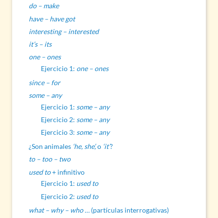
do – make
have – have got
interesting – interested
it’s – its
one – ones
Ejercicio 1:
one – ones
since – for
some – any
Ejercicio 1:
some – any
Ejercicio 2:
some – any
Ejercicio 3:
some – any
¿Son animales
‘he, she’,
o
‘it’
?
to – too – two
used to
+ infinitivo
Ejercicio 1:
used to
Ejercicio 2:
used to
what – why – who …
(partículas interrogativas)