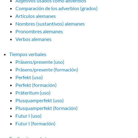
Adjetivos usados como adverbios
Comparación de los adverbios (grados)
Artículos alemanes
Nombres (sustantivos) alemanes
Pronombres alemanes
Verbos alemanes
Tiempos verbales
Präsens/presente (uso)
Präsens/presente (formación)
Perfekt (uso)
Perfekt (formación)
Präteritum (uso)
Plusquamperfekt (uso)
Plusquamperfekt (formación)
Futur I (uso)
Futur I (formación)