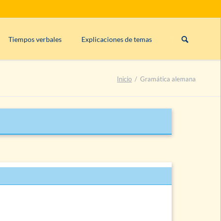
Saltar
navegación
Tiempos verbales
Explicaciones de temas
Präsens/presente (uso)
Declinación (flexión nominal)
Inicio
Gramática alemana
Präsens/presente (formación)
os)
Perfekt (uso)
Perfekt (formación)
Präteritum (uso)
Plusquamperfekt (uso)
Plusquamperfekt (formación)
Futur I (uso)
Futur I (formación)