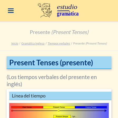
Presente
(Present Tenses)
Inicio
Gramática inglesa
Tiempos verbales
Presente
(Present Tenses)
Present Tenses (presente)
(Los tiempos verbales del presente en
inglés)
Línea del tiempo