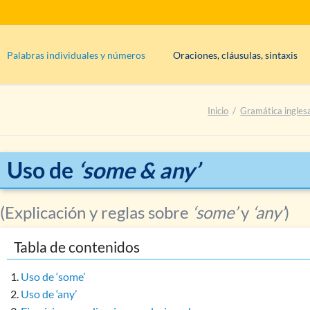
Palabras individuales y números
Oraciones, cláusulas, sintaxis
s
Clases de palabras: información básica
Oraciones condicionales (cláusu
Inicio
Gramática ingles
uous
Determinantes
?
Tipos de frases
(afirmativo, inter
Síntesis: adjetivos
Sintaxis, partes de la oración, o
es)
Síntesis: adverbios
Negaciones
Uso de
‘some & any’
Síntesis: artículos
Síntesis: nombres/sustantivos
(Explicación y reglas sobre
‘some’
y
‘any’
)
Síntesis: pronombres
Tabla de contenidos
Síntesis: verbos
Conjunciones: aspectos generales y función
Uso de ‘some’
Uso de ‘any’
Interjecciones: uso y aspectos generales