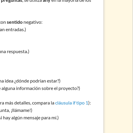
 con
sentido
negativo:
an entradas.)
una respuesta.)
na idea ¿dónde podrían estar?)
 alguna información sobre el proyecto?)
ara más detalles, compara la
cláusula if tipo 1
):
gunta, ¡llámame!)
i hay algún mensaje para mí.)