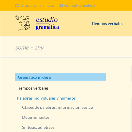
Gramática alemana
Gramática inglesa
BUSCAR
Tiempos verbales
Palabras clave en inglé
some – any
¿
Progressive
o
Contin
Tiempos compuestos
Presente
(Present Tens
Saltar
Gramática inglesa
Pasado
(Past Tenses)
navegación
Futuro
(Future Tenses)
Tiempos verbales
Palabras individuales y números
Clases de palabras: información básica
Determinantes
Síntesis: adjetivos