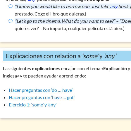
“I know you would like to borrow one. Just take
any
book y
prestado. Coge el libro que quieras.)
“Let’s go to the cinema. What do you want to see?” – “Doe
quieres ver? – No importa; cualquier película está bien.)
Explicaciones con relación a
‘some’
y
‘any’
Las siguientes
explicaciones
encajan con el tema «
Explicación
inglesa« y te pueden ayudar aprendiendo:
Hacer preguntas con ‘do … have’
Hacer preguntas con ‘have … got’
Ejercicio 1: ‘some’ y ‘any’