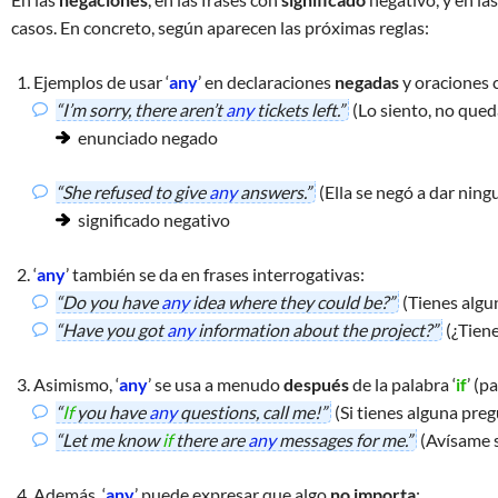
casos. En concreto, según aparecen las próximas reglas:
Ejemplos de usar ‘
any
’ en declaraciones
negadas
y oraciones
“I’m sorry, there aren’t
any
tickets left.”
(Lo siento, no qued
enunciado negado
“She refused to give
any
answers.”
(Ella se negó a dar ning
significado negativo
‘
any
’ también se da en
frases interrogativas
:
“Do you have
any
idea where they could be?”
(Tienes algu
“Have you got
any
information about the project?”
(¿Tiene
Asimismo, ‘
any
’ se usa a menudo
después
de la palabra ‘
if
’ (p
“
If
you have
any
questions, call me!”
(Si tienes alguna pre
“Let me know
if
there are
any
messages for me.”
(Avísame s
Además, ‘
any
’ puede expresar que algo
no importa
: