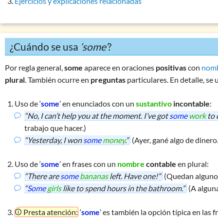
Ejercicios y explicaciones relacionadas
Preposiciones: consideraciones generales
Números & indicaciones temporales
Palabras difíciles
¿Cuándo se usa
‘some’
?
are you?; is he?
(question tags)
been – gone
Por regla general,
some
aparece en oraciones
positivas
con
nomb
plural
. También ocurre en
preguntas
particulares. En detalle, se 
do – make
have – have got
Uso de ‘
some
’ en enunciados con un
sustantivo
incontable
:
interesting – interested
“No, I can’t help you at the moment. I’ve got
some
work
to 
it’s – its
trabajo que hacer.)
“Yesterday, I won
some
money
.”
(Ayer, gané algo de dinero.
one – ones
since – for
Uso de ‘
some
’ en frases con un
nombre
contable
en plural:
some – any
“There are
some
bananas
left. Have one!”
(Quedan algunos
Ejercicio 1:
some – any
“
Some
girls
like to spend hours in the bathroom.”
(A alguna
Ejercicio 2:
some – any
Presta atención:
‘
some
’ es también la opción típica en las 
Ejercicio 3:
some – any