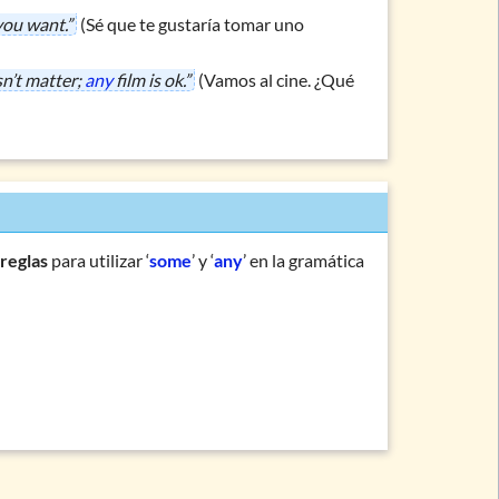
ou want.”
(Sé que te gustaría tomar uno
sn’t matter;
any
film is ok.”
(Vamos al cine. ¿Qué
y
reglas
para utilizar ‘
some
’ y ‘
any
’ en la gramática