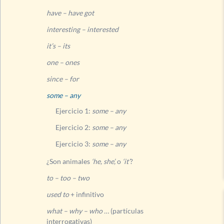
have – have got
interesting – interested
it’s – its
one – ones
since – for
some – any
Ejercicio 1:
some – any
Ejercicio 2:
some – any
Ejercicio 3:
some – any
¿Son animales
‘he, she’,
o
‘it’
?
to – too – two
used to
+ infinitivo
what – why – who …
(partículas
interrogativas)