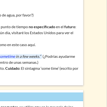
 de agua, por favor?)
n punto de tiempo
no especificado
en el
futuro
:
ún día, visitaré los Estados Unidos para ver el
como en este caso aquí.
sometime
in a few weeks.”
(¿Podrías ayudarme
entro de unas semanas.)
to.
Cuidado:
El sintagma
‘some time’ (escrito por
s
preguntas
, se utiliza
any
en la mayoría de los