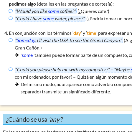
pedimos algo
(detalles en las
preguntas de cortesía
):
¿Son animales
‘he, she’,
o
‘it’
?
“Would you like
some
coffee?”
(¿Quieres café?)
to – too – two
“Could I have
some
water, please?”
(¿Podría tomar un poco
used to
+ infinitivo
En conjunción con los términos ‘
day
’ y ‘
time
’ para expresar u
what – why – who …
(partículas interrogativas)
“
Someday
, I’ll visit the USA to see the Grand Canyon.”
(Alg
yet – already
Gran Cañón.)
Ejercicio mixto 1: adjetivos & adverbios
'
some
' también puede formar parte de un
compuesto
, 
Ejercicio mixto 2: adjetivos & adverbios
“Could you please help me with my computer?” – “Maybe
Ejercicio mixto 3: adjetivos & adverbios especiales
con mi ordenador, por favor? – Quizá en algún momento d
Ejercicio 1: clases de palabras
Del mismo modo, aquí aparece como adverbio compues
separado)
transmite un significado diferente.
¿Cuándo se usa
‘any’
?
En las
negaciones
, en las frases con
significado
negativo, y en la