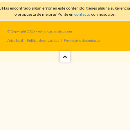
¿Has encontrado algún error en este contenido, tienes alguna sugerencia
o propuesta de mejora? Ponte en
contacto
con nosotros.
© Copyright 2026 – estudiogramatica.com
Saltar
Aviso legal
Política de privacidad
Formulario de contacto
navegación