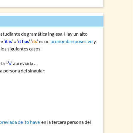
 estudiante de gramática inglesa. Hay un alto
e ‘
it is
’ o ‘
it has
’, ‘
its
’ es un
pronombre posesivo
y,
 los siguientes casos:
la ‘-
’s
’ abreviada …
ra persona del singular:
reviada de ‘to have’
en la tercera persona del