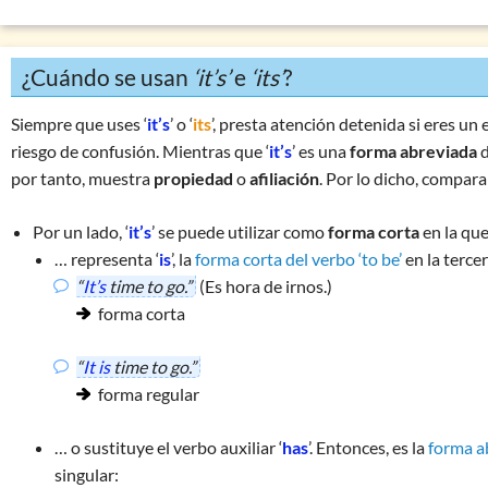
Preposiciones: consideraciones generales
Números & indicaciones temporales
¿Cuándo se usan
‘it’s’
e
‘its’
?
Palabras difíciles
are you?; is he?
(question tags)
Siempre que uses ‘
it’s
’ o ‘
its
’, presta atención detenida si eres un
been – gone
riesgo de confusión. Mientras que ‘
it’s
’ es una
forma abreviada
d
por tanto, muestra
propiedad
o
afiliación
. Por lo dicho, compara
do – make
have – have got
Por un lado, ‘
it’s
’ se puede utilizar como
forma corta
en la que 
interesting – interested
… representa ‘
is
’, la
forma corta del verbo ‘to be’
en la terce
it’s – its
“
It’s
time to go.”
(Es hora de irnos.)
forma corta
one – ones
since – for
“
It is
time to go.”
some – any
forma regular
¿Son animales
‘he, she’,
o
‘it’
?
… o sustituye el verbo auxiliar ‘
has
’. Entonces, es la
forma ab
to – too – two
singular:
used to
+ infinitivo