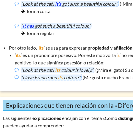
“Look at the cat!
It’s
got such a beautiful colour.”
(¡Mira 
what – why – who …
(partículas interrogativas)
forma corta
yet – already
“
It has
got such a beautiful colour.”
Ejercicio mixto 1: adjetivos & adverbios
forma regular
Ejercicio mixto 2: adjetivos & adverbios
Ejercicio mixto 3: adjetivos & adverbios especiales
Por otro lado, ‘
its
’ se usa para expresar
propiedad
y
afiliación
‘
its
’ es un pronombre posesivo. Por este motivo, la ‘
s
’ no r
Ejercicio 1: clases de palabras
genitivo
, lo que significa posesión o relación:
“Look at the cat!
Its
colour is lovely.”
(¡Mira el gato! Su c
“I love France and
its
culture.”
(Me gusta mucho Francia 
Explicaciones que tienen relación con la «Diferen
Las siguientes
explicaciones
encajan con el tema «Cómo
disting
pueden ayudar a comprender: