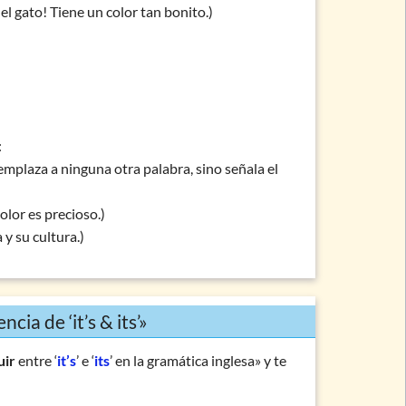
el gato! Tiene un color tan bonito.)
:
eemplaza a ninguna otra palabra, sino señala el
olor es precioso.)
y su cultura.)
cia de ‘it’s & its’»
uir
entre ‘
it’s
’ e ‘
its
’ en la gramática inglesa» y te