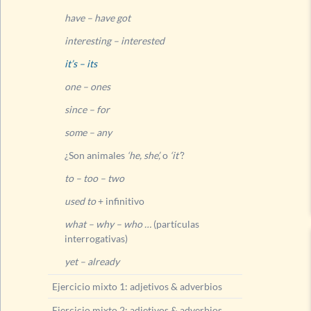
have – have got
interesting – interested
it’s – its
one – ones
since – for
some – any
¿Son animales
‘he, she’,
o
‘it’
?
to – too – two
used to
+ infinitivo
what – why – who …
(partículas
interrogativas)
yet – already
Ejercicio mixto 1: adjetivos & adverbios
Ejercicio mixto 2: adjetivos & adverbios