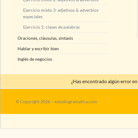
Ejercicio mixto 3: adjetivos & adverbios
especiales
Ejercicio 1: clases de palabras
Oraciones, cláusulas, sintaxis
Hablar y escribir bien
Inglés de negocios
¿Has encontrado algún error en
© Copyright 2026 – estudiogramatica.com