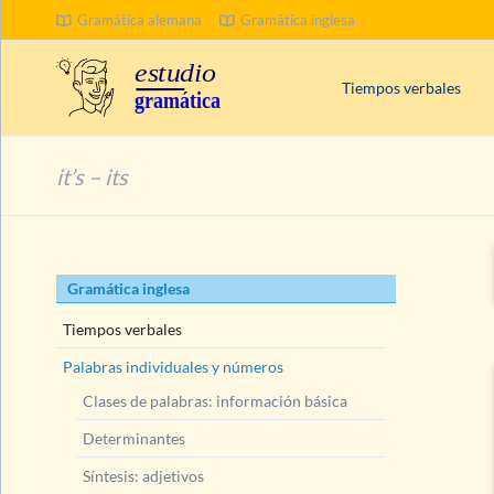
Gramática alemana
Gramática inglesa
BUSCAR
Tiempos verbales
Palabras clave en inglé
it’s – its
¿
Progressive
o
Contin
Tiempos compuestos
Presente
(Present Tens
Saltar
Gramática inglesa
Pasado
(Past Tenses)
navegación
Futuro
(Future Tenses)
Tiempos verbales
Palabras individuales y números
Clases de palabras: información básica
Determinantes
Síntesis: adjetivos