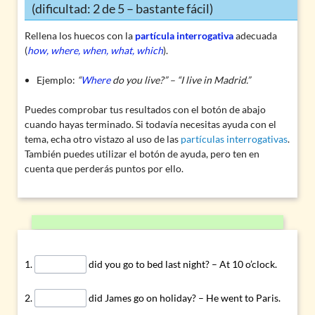
(dificultad: 2 de 5 – bastante fácil)
Rellena los huecos con la
partícula interrogativa
adecuada
(
how, where, when, what, which
).
Ejemplo:
“
Where
do you live?” – “I live in Madrid.”
Puedes comprobar tus resultados con el botón de abajo
cuando hayas terminado. Si todavía necesitas ayuda con el
tema, echa otro vistazo al uso de las
partículas interrogativas
.
También puedes utilizar el botón de ayuda, pero ten en
cuenta que perderás puntos por ello.
did you go to bed last night? – At 10 o’clock.
did James go on holiday? – He went to Paris.