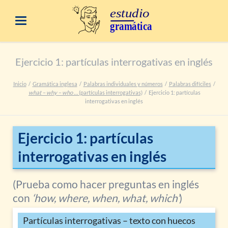
Ejercicio 1: partículas interrogativas en inglés
Inicio
Gramática inglesa
Palabras individuales y números
Palabras difíciles
what – why – who …
(partículas interrogativas)
Ejercicio 1: partículas
interrogativas en inglés
Ejercicio 1: partículas
interrogativas en inglés
(Prueba como hacer preguntas en inglés
con
‘how, where, when, what, which’
)
Partículas interrogativas – texto con huecos