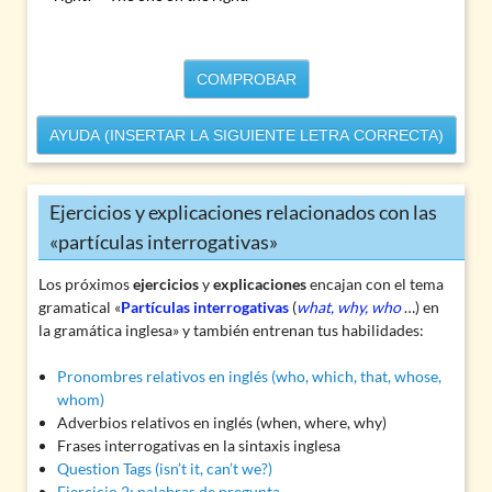
COMPROBAR
AYUDA (INSERTAR LA SIGUIENTE LETRA CORRECTA)
Ejercicios y explicaciones relacionados con las
«partículas interrogativas»
Los próximos
ejercicios
y
explicaciones
encajan con el tema
gramatical «
Partículas interrogativas
(
what, why, who
…) en
la gramática inglesa» y también entrenan tus habilidades:
Pronombres relativos en inglés (who, which, that, whose,
whom)
Adverbios relativos en inglés (when, where, why)
Frases interrogativas en la sintaxis inglesa
Question Tags (isn’t it, can’t we?)
Ejercicio 2: palabras de pregunta