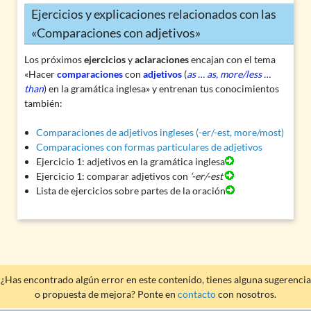
Ejercicios y explicaciones relacionados con las
«Comparaciones con adjetivos»
Los próximos
ejercicios
y
aclaraciones
encajan con el tema
«Hacer
comparaciones
con
adjetivos
(
as … as, more/less …
than
) en la gramática inglesa» y entrenan tus conocimientos
también:
Comparaciones de adjetivos ingleses (-er/-est, more/most)
Comparaciones con formas particulares de adjetivos
Ejercicio 1: adjetivos en la gramática inglesa
Ejercicio 1: comparar adjetivos con
‘-er/-est’
Lista de ejercicios sobre partes de la oración
¿Has encontrado algún error en este contenido, tienes alguna sugerencia
o propuesta de mejora? Ponte en
contacto
con nosotros.