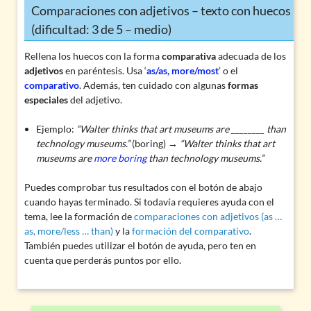
Comparaciones con adjetivos – texto con huecos
(dificultad: 3 de 5 – medio)
Rellena los huecos con la forma
comparativa
adecuada de los
adjetivos
en paréntesis. Usa ‘
as/as, more/most
’ o el
comparativo
. Además, ten cuidado con algunas
formas
especiales
del adjetivo.
Ejemplo:
“Walter thinks that art museums are ________ than
technology museums.”
(boring) →
“Walter thinks that art
museums are
more boring
than technology museums.”
Puedes comprobar tus resultados con el botón de abajo
cuando hayas terminado. Si todavía requieres ayuda con el
tema, lee la formación de
comparaciones con adjetivos (as …
as, more/less … than)
y la
formación del comparativo
.
También puedes utilizar el botón de ayuda, pero ten en
cuenta que perderás puntos por ello.