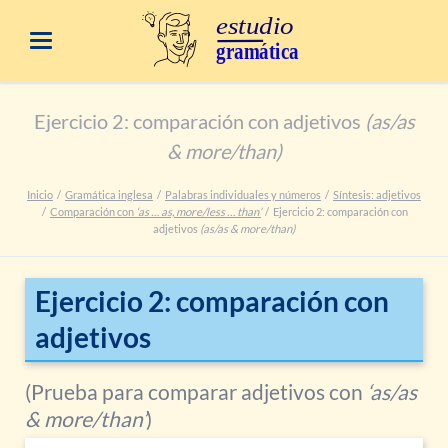
Ejercicio 2: comparación con adjetivos
(as/as
& more/than)
Inicio
Gramática inglesa
Palabras individuales y números
Síntesis: adjetivos
Comparación con
‘as … as, more/less … than’
Ejercicio 2: comparación con
adjetivos
(as/as & more/than)
Ejercicio 2: comparación con
adjetivos
(Prueba para comparar adjetivos con
‘as/as
& more/than’
)