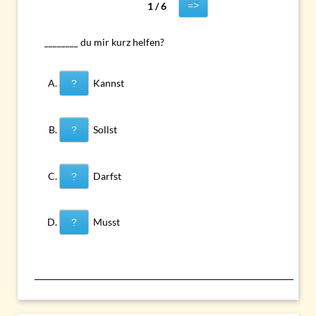
=>
1 / 6
________ du mir kurz helfen?
Kannst
?
Sollst
?
Darfst
?
Musst
?