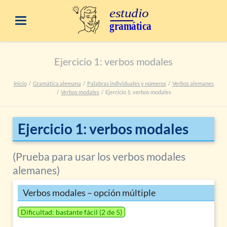
Ejercicio 1: verbos modales
Inicio
Gramática alemana
Palabras individuales y números
Verbos alemanes
Verbos modales
Ejercicio 1: verbos modales
Ejercicio 1: verbos modales
(Prueba para usar los verbos modales
alemanes)
Verbos modales – opción múltiple
Dificultad: bastante fácil (2 de 5)