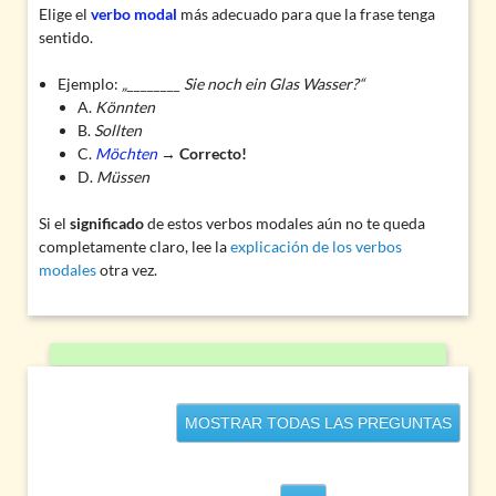
Elige el
verbo modal
más adecuado para que la frase tenga
sentido.
Ejemplo:
„________ Sie noch ein Glas Wasser?“
A.
Könnten
B.
Sollten
C.
Möchten
→
Correcto!
D.
Müssen
Si el
significado
de estos verbos modales aún no te queda
completamente claro, lee la
explicación de los verbos
modales
otra vez.
MOSTRAR TODAS LAS PREGUNTAS