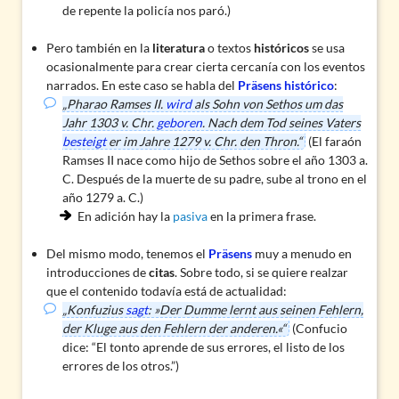
de repente la policía nos paró.)
Pero también en la
literatura
o textos
históricos
se usa
ocasionalmente para crear cierta cercanía con los eventos
narrados. En este caso se habla del
Präsens histórico
:
„Pharao Ramses II.
wird
als Sohn von Sethos um das
Jahr 1303 v. Chr.
geboren
. Nach dem Tod seines Vaters
besteigt
er im Jahre 1279 v. Chr. den Thron.“
(El faraón
Ramses II nace como hijo de Sethos sobre el año 1303 a.
C. Después de la muerte de su padre, sube al trono en el
año 1279 a. C.)
En adición hay la
pasiva
en la primera frase.
Del mismo modo, tenemos el
Präsens
muy a menudo en
introducciones de
citas
. Sobre todo, si se quiere realzar
que el contenido todavía está de actualidad:
„Konfuzius
sagt
: »Der Dumme lernt aus seinen Fehlern,
der Kluge aus den Fehlern der anderen.«“
(Confucio
dice: “El tonto aprende de sus errores, el listo de los
errores de los otros.”)