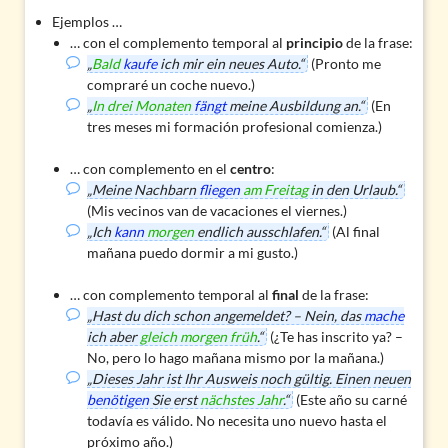
Ejemplos …
… con el complemento temporal al
principio
de la frase:
„
Bald
kaufe
ich mir ein neues Auto.“
(Pronto me
compraré un coche nuevo.)
„
In drei Monaten
fängt
meine Ausbildung an.“
(En
tres meses mi formación profesional comienza.)
… con complemento en el
centro
:
„Meine Nachbarn
fliegen
am Freitag
in den Urlaub.“
(Mis vecinos van de vacaciones el viernes.)
„Ich
kann
morgen
endlich ausschlafen.“
(Al final
mañana puedo dormir a mi gusto.)
… con complemento temporal al
final
de la frase:
„Hast du dich schon angemeldet? – Nein, das
mache
ich aber
gleich morgen früh
.“
(¿Te has inscrito ya? –
No, pero lo hago mañana mismo por la mañana.)
„Dieses Jahr ist Ihr Ausweis noch gültig. Einen neuen
benötigen
Sie erst
nächstes Jahr
.“
(Este año su carné
todavía es válido. No necesita uno nuevo hasta el
próximo año.)