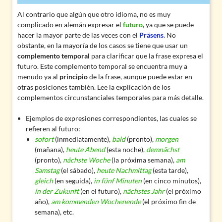
Al contrario que algún que otro idioma, no es muy
complicado en alemán expresar el
futuro
, ya que se puede
hacer la mayor parte de las veces con el
Präsens
. No
obstante, en la mayoría de los casos se tiene que usar un
complemento temporal
para clarificar que la frase expresa el
futuro. Este complemento temporal se encuentra muy a
menudo ya al
principio
de la frase, aunque puede estar en
otras posiciones también. Lee la explicación de los
complementos circunstanciales temporales
para más detalle.
Ejemplos de expresiones correspondientes, las cuales se
refieren al futuro:
sofort
(inmediatamente),
bald
(pronto),
morgen
(mañana),
heute Abend
(esta noche),
demnächst
(pronto),
nächste Woche
(la próxima semana),
am
Samstag
(el sábado),
heute Nachmittag
(esta tarde),
gleich
(en seguida),
in fünf Minuten
(en cinco minutos),
in der Zukunft
(en el futuro),
nächstes Jahr
(el próximo
año),
am kommenden Wochenende
(el próximo fin de
semana), etc.