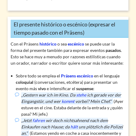
El presente histórico o escénico (expresar el
tiempo pasado con el Präsens)
Con el Präsens
histórico
o sea
escénico
se puede usar la
forma del presente también para expresar eventos
pasados
.
Esto se hace muy a menudo por
razones estilísticas
cuando
un orador, narrador o escritor quiere sonar más interesante:
Sobre todo se emplea el
Präsens escénico
en el lenguaje
coloquial
(conversaciones, etcétera) para presentar un
evento más
vivo
e intensificar el
suspense
:
„Gestern war ich im Kino. Da
stehe
ich gerade vor der
Eingangstür, und wer
kommt
vorbei? Mein Chef.“
(Ayer
estuve en el cine. Estaba delante de la entrada y ¿quién
pasa? Mi jefe.)
„Jetzt
fahren
wir doch nichtsahnend nach dem
Einkaufen nach Hause; da
hält
uns plötzlich die Polizei
an.“
(Estamos yendo en coche a casa inocentemente y