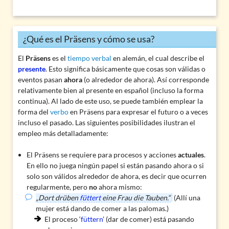
¿Qué es el Präsens y cómo se usa?
El
Präsens
es el
tiempo verbal
en alemán, el cual describe el
presente
. Esto significa básicamente que cosas son válidas o
eventos pasan
ahora
(o alrededor de ahora). Así corresponde
relativamente bien al presente en español (incluso la forma
continua). Al lado de este uso, se puede también emplear la
forma del
verbo
en Präsens para expresar el futuro o a veces
incluso el pasado. Las siguientes posibilidades ilustran el
empleo más detalladamente:
El Präsens se requiere para procesos y acciones
actuales
.
En ello no juega ningún papel si están pasando ahora o si
solo son válidos alrededor de ahora, es decir que ocurren
regularmente, pero
no
ahora mismo:
„Dort drüben
füttert
eine Frau die Tauben.“
(Allí una
mujer está dando de comer a las palomas.)
El proceso ‘
füttern
’ (dar de comer) está pasando