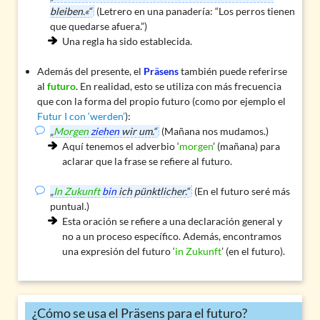
bleiben.«“
(Letrero en una panadería: “Los perros tienen
que quedarse afuera.”)
Una regla ha sido establecida.
Además del presente, el
Präsens
también puede referirse
al
futuro
. En realidad, esto se utiliza con más frecuencia
que con la forma del propio futuro (como por ejemplo el
Futur I con ‘werden’
):
„
Morgen
ziehen
wir um.“
(Mañana nos mudamos.)
Aquí tenemos el
adverbio
‘
morgen
’ (mañana) para
aclarar que la frase se refiere al futuro.
„
In Zukunft
bin
ich pünktlicher.“
(En el futuro seré más
puntual.)
Esta oración se refiere a una declaración general y
no a un proceso específico. Además, encontramos
una expresión del futuro ‘
in Zukunft
’ (en el futuro).
¿Cómo se usa el Präsens para el futuro?