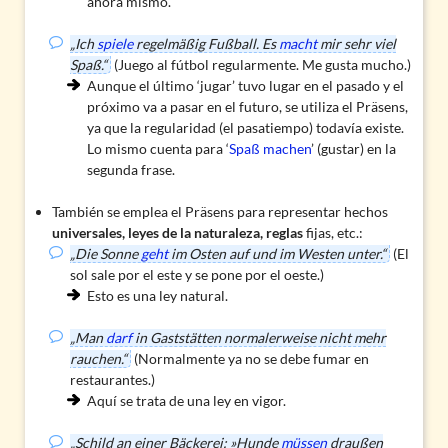
ahora mismo.
„Ich
spiele
regelmäßig Fußball. Es
macht
mir sehr viel
Spaß.“
(Juego al fútbol regularmente. Me gusta mucho.)
Aunque el último ‘jugar’ tuvo lugar en el pasado y el
próximo va a pasar en el futuro, se utiliza el Präsens,
ya que la regularidad (el pasatiempo) todavía existe.
Lo mismo cuenta para ‘
Spaß machen
’ (gustar) en la
segunda frase.
También se emplea el Präsens para representar hechos
universales, leyes de la naturaleza, reglas
fijas, etc.:
„Die Sonne
geht
im Osten auf und im Westen unter.“
(El
sol sale por el este y se pone por el oeste.)
Esto es una ley natural.
„Man
darf
in Gaststätten normalerweise nicht mehr
rauchen.“
(Normalmente ya no se debe fumar en
restaurantes.)
Aquí se trata de una ley en vigor.
„Schild an einer Bäckerei: »Hunde
müssen
draußen