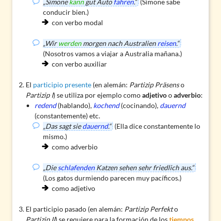
„Simone
kann
gut Auto
fahren
.“
(Simone sabe
conducir bien.)
con verbo modal
„Wir
werden
morgen nach Australien
reisen
.“
(Nosotros vamos a viajar a Australia mañana.)
con verbo auxiliar
El
participio presente
(en alemán:
Partizip Präsens
o
Partizip I
) se utiliza por ejemplo como
adjetivo
o
adverbio
:
redend
(hablando),
kochend
(cocinando),
dauernd
(constantemente) etc.
„Das sagt sie
dauernd
.“
(Ella dice constantemente lo
mismo.)
como adverbio
„Die
schlafenden
Katzen sehen sehr friedlich aus.“
(Los gatos durmiendo parecen muy pacíficos.)
como adjetivo
El
participio pasado
(en alemán:
Partizip Perfekt
o
Partizip II
) se requiere para la formación de los
tiempos