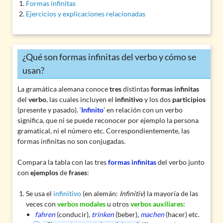
Formas infinitas
Ejercicios y explicaciones relacionadas
¿Qué son formas infinitas del verbo y cómo se
usan?
La gramática alemana conoce
tres
distintas
formas infinitas
del
verbo
, las cuales incluyen el
infinitivo
y los dos
participios
(presente y pasado). ‘
Infinito
’ en relación con un verbo
significa, que ni se puede reconocer por ejemplo la persona
gramatical, ni el número etc. Correspondientemente, las
formas infinitas no son
conjugadas
.
Compara la tabla con las tres
formas infinitas
del verbo junto
con
ejemplos
de
frases
:
Se usa el
infinitivo
(en alemán:
Infinitiv
) la mayoría de las
veces con
verbos modales
u otros
verbos auxiliares
:
fahren
(conducir),
trinken
(beber),
machen
(hacer) etc.