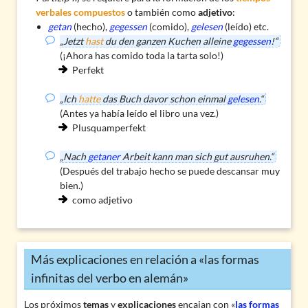
verbales compuestos
o también como
adjetivo
:
getan
(hecho),
gegessen
(comido),
gelesen
(leído) etc.
„Jetzt
hast
du den ganzen Kuchen alleine
gegessen
!“
(¡Ahora has comido toda la tarta solo!)
Perfekt
„Ich
hatte
das Buch davor schon einmal
gelesen
.“
(Antes ya había leído el libro una vez.)
Plusquamperfekt
„Nach
getaner
Arbeit kann man sich gut ausruhen.“
(Después del trabajo hecho se puede descansar muy
bien.)
como adjetivo
Más explicaciones en relación a «las formas
infinitas del verbo en alemán»
Los próximos
temas
y
explicaciones
encajan con «
las formas