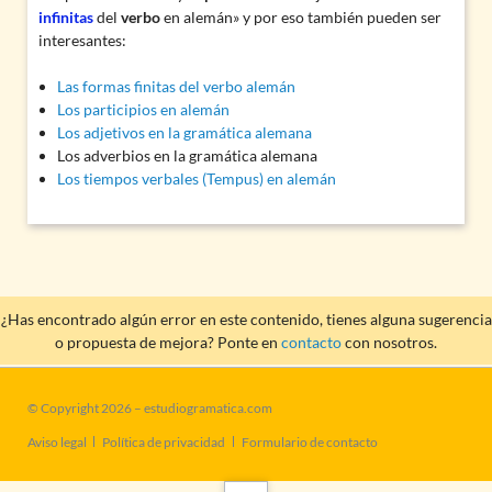
infinitas
del
verbo
en alemán» y por eso también pueden ser
interesantes:
Las formas finitas del verbo alemán
Los participios en alemán
Los adjetivos en la gramática alemana
Los adverbios en la gramática alemana
Los tiempos verbales (Tempus) en alemán
¿Has encontrado algún error en este contenido, tienes alguna sugerencia
o propuesta de mejora? Ponte en
contacto
con nosotros.
© Copyright 2026 – estudiogramatica.com
Saltar
Aviso legal
Política de privacidad
Formulario de contacto
navegación