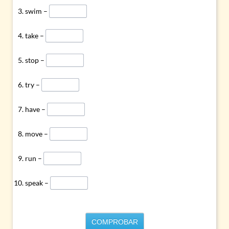
swim –
take –
stop –
try –
have –
move –
run –
speak –
COMPROBAR