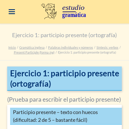
Ejercicio 1: participio presente (ortografía)
Inicio
Gramática inglesa
Palabras individuales y números
Síntesis: verbos
Present Participle (forma
ing
)
Ejercicio 1: participio presente (ortografía)
Ejercicio 1: participio presente
(ortografía)
(Prueba para escribir el participio presente)
Participio presente – texto con huecos
(dificultad: 2 de 5 – bastante fácil)