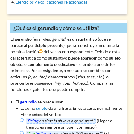
Ejercicios y explicaciones relacionadas
¿Qué es el gerundio y cómo se utiliza?
El
gerundio
(en inglés:
gerund
) es un
sustantivo
(que se
parece al
participio presente
) que se construye mediante la
nominalización
del verbo correspondiente. Debido a esta
característica como sustantivo puede aparecer como
sujeto,
objeto
, o
complemento predicativo
(referido a uno de los
primeros). Por consiguiente, a menudo se combina con
artículos
(a, an, the)
,
demostrativos
(
‘this, that’
, etc.), o
pronombres posesivos
(
‘my, your, his’
, etc.). Compara las
funciones siguientes que puede cumplir:
El
gerundio
se puede usar …
… como
sujeto
de una frase. En este caso, normalmente
viene
antes
del verbo:
“
Being
on time is always a good start.”
(Llegar a
tiempo es siempre un buen comienzo.)
“
The
building
over there is 200 years old.”
(El