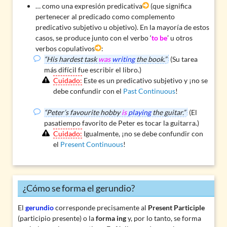
… como una expresión predicativa
(que significa
pertenecer al predicado como complemento
predicativo subjetivo u objetivo). En la mayoría de estos
casos, se produce junto con el verbo ‘
to be
’ u otros
verbos copulativos
:
“His hardest task
was
writing
the book.”
(Su tarea
más difícil fue escribir el libro.)
Cuidado:
Este es un predicativo subjetivo y ¡no se
debe confundir con el
Past Continuous
!
“Peter’s favourite hobby
is
playing
the guitar.”
(El
pasatiempo favorito de Peter es tocar la guitarra.)
Cuidado:
Igualmente, ¡no se debe confundir con
el
Present Continuous
!
¿Cómo se forma el gerundio?
El
gerundio
corresponde precisamente al
Present Participle
(participio presente) o la
forma ing
y, por lo tanto, se forma