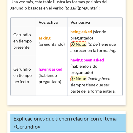
Una vez más, esta tabla ilustra las formas posibles del
gerundio basadas en el verbo
‘to ask’
(preguntar):
Voz activa
Voz pasiva
being asked
(siendo
Gerundio
asking
preguntado)
en tiempo
(preguntando)
Nota:
‘to be’
tiene que
presente
aparecer en la forma
ing
.
having been asked
(habiendo sido
Gerundio
having asked
preguntado)
en tiempo
(habiendo
Nota:
‘having been’
perfecto
preguntado)
siempre tiene que ser
parte de la forma entera.
Explicaciones que tienen relación con el tema
«Gerundio»