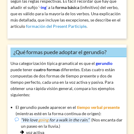
según las reglas respectivas. Es fácil recordar que hay que
añadir el sufijo ‘-
ing
’ a la
forma básica
(infinitivo) del verbo,
que es válido para la mayoría de los verbos. Una explicación
más detallada, que incluye las excepciones, se describe en el
artículo
formación del Present Participle
.
¿Qué formas puede adoptar el gerundio?
Una categorización típica gramatical es que el
gerundio
puede tener
cuatro formas
diferentes. Estas cuatro están
compuestas de dos formas de tiempo presente y dos de
tiempo perfecto, cada una en la voz activa y pasiva. Para
obtener una rápida visión general, compara los ejemplos
siguientes:
El gerundio puede aparecer en el
tiempo verbal presente
(mientras esté en la forma continua de origen):
“We love
going
for a walk in the rain.”
(Nos encanta dar
un paseo en la lluvia.)
voz activa