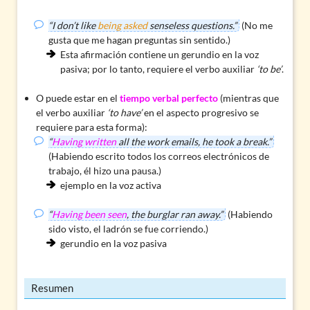
“I don’t like
being asked
senseless questions.”
(No me
gusta que me hagan preguntas sin sentido.)
Esta afirmación contiene un gerundio en la voz
pasiva; por lo tanto, requiere el verbo auxiliar
‘to be’
.
O puede estar en el
tiempo verbal perfecto
(mientras que
el verbo auxiliar
‘to have’
en el aspecto progresivo se
requiere para esta forma):
“
Having written
all the work emails, he took a break.”
(Habiendo escrito todos los correos electrónicos de
trabajo, él hizo una pausa.)
ejemplo en la voz activa
“
Having been seen
, the burglar ran away.”
(Habiendo
sido visto, el ladrón se fue corriendo.)
gerundio en la voz pasiva
Resumen