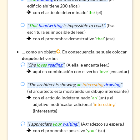
edificio ahí tiene 200 años.)
con el artículo determinado ‘
the
’ (el)
“
That
handwriting
is impossible to read.”
(Esa
escritura es imposible de leer.)
con el pronombre demostrativo ‘
that
’ (esa)
… como un objeto
. En consecuencia, se suele colocar
después
del verbo:
“She
loves
reading
.”
(A ella le encanta leer.)
aquí en combinación con el verbo ‘
love
’ (encantar)
“The architect is showing
an
interesting
drawing
.”
(El arquitecto está mostrando un dibujo interesante.)
con el artículo indeterminado ‘
an
’ (un) y el
adjetivo modificador adicional ‘
interesting
’
(interesante)
“I appreciate
your
waiting
.”
(Agradezco su espera.)
con el pronombre posesivo ‘
your
’ (su)