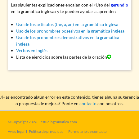
Las siguientes
explicaciones
encajan con el «
Uso
del
gerundio
en la gramática inglesa» y te pueden ayudar a aprender:
Uso de los artículos (the, a, an) en la gramática inglesa
Uso de los pronombres posesivos en la gramática inglesa
Uso de los pronombres demostrativos en la gramática
inglesa
Verbos en inglés
Lista de ejercicios sobre las partes de la oración
¿Has encontrado algún error en este contenido, tienes alguna sugerencia
o propuesta de mejora? Ponte en
contacto
con nosotros.
© Copyright 2026 – estudiogramatica.com
Saltar
Aviso legal
Política de privacidad
Formulario de contacto
navegación