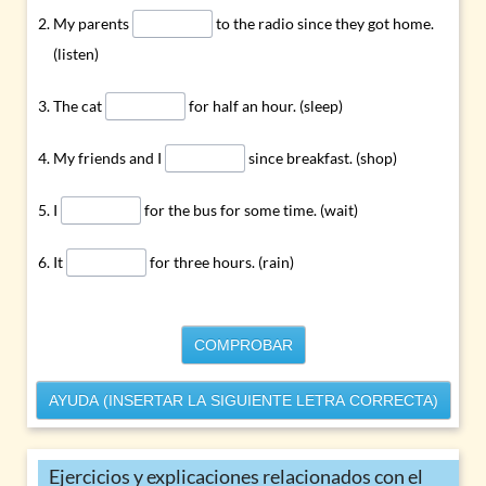
My parents
to the radio since they got home.
(listen)
The cat
for half an hour. (sleep)
My friends and I
since breakfast. (shop)
I
for the bus for some time. (wait)
It
for three hours. (rain)
COMPROBAR
AYUDA (INSERTAR LA SIGUIENTE LETRA CORRECTA)
Ejercicios y explicaciones relacionados con el