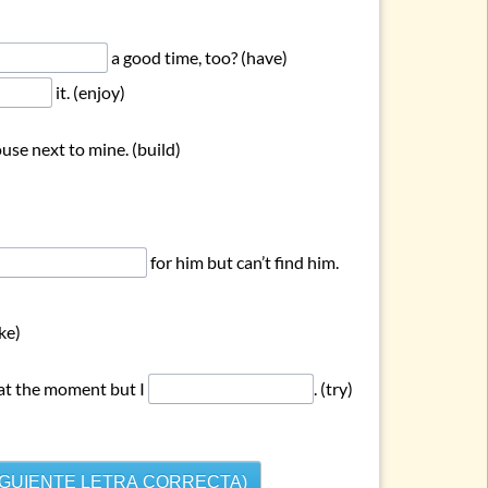
a good time, too? (have)
it. (enjoy)
use next to mine. (build)
for him but can’t find him.
ke)
e at the moment but I
. (try)
IGUIENTE LETRA CORRECTA)