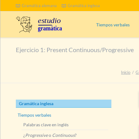
Gramática alemana
Gramática inglesa
Tiempos verbales
Palabras clave en inglé
Ejercicio 1: Present Continuous/Progressive
¿
Progressive
o
Contin
Tiempos compuestos
Presente
(Present Tens
Inicio
G
Posibilidades de expr
Present Simple (uso)
Present Simple (form
Saltar
Gramática inglesa
navegación
Present Continuous (
Tiempos verbales
Present Continuous 
Palabras clave en inglés
Ejercicio 1: Presen
¿
Progressive
o
Continuous
?
Ejercicio 2: Presen