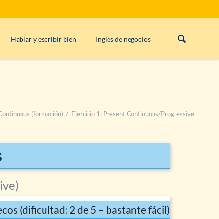
Saltar
navegación
Hablar y escribir bien
Inglés de negocios
las
if
Palabras de enlace
)
Estructura de una carta comercial inglesa
rogativo, imperativo)
Ortografía inglesa
rden de palabras
Reglas de coma en inglés
¿
‘can’t, cannot’,
o
‘can not’
?
Continuous (formación)
Ejercicio 1: Present Continuous/Progressive
Puntuación abierta & cerrada en inglés
s
ive)
cos (dificultad: 2 de 5 – bastante fácil)