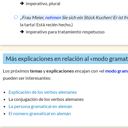
imperativo, plural
„Frau Meier,
nehmen
Sie sich ein Stück Kuchen! Er ist f
la tarta! Está recién hecho.)
imperativo para tratamiento respetuoso
Más explicaciones en relación al «modo gramat
Los próximos
temas
y
explicaciones
encajan con «el
modo grama
pueden ser interesantes:
Explicación de los verbos alemanes
La conjugación de los verbos alemanes
La persona gramatical en alemán
El número gramatical en alemán