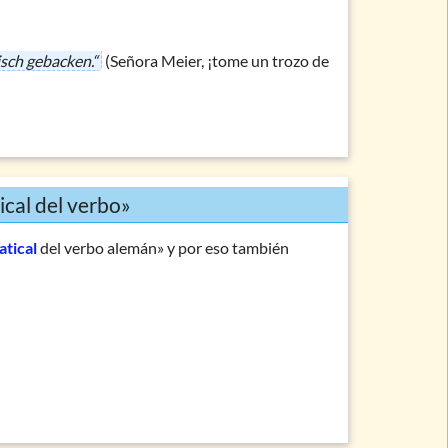
risch gebacken.“
(Señora Meier, ¡tome un trozo de
ical del verbo»
tical
del verbo alemán» y por eso también