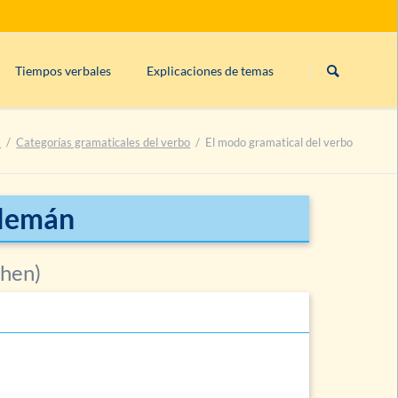
Saltar
navegación
Tiempos verbales
Explicaciones de temas
Präsens/presente (uso)
Declinación (flexión nominal)
s
Categorías gramaticales del verbo
El modo gramatical del verbo
Präsens/presente (formación)
os)
Perfekt (uso)
Perfekt (formación)
alemán
Präteritum (uso)
Plusquamperfekt (uso)
chen)
Plusquamperfekt (formación)
Futur I (uso)
Futur I (formación)