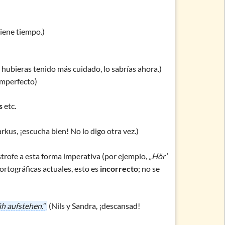
tiene tiempo.)
i hubieras tenido más cuidado, lo sabrías ahora.)
amperfecto)
s
etc.
kus, ¡escucha bien! No lo digo otra vez.)
strofe a esta forma imperativa (por ejemplo,
„Hör’
/ortográficas actuales, esto es
incorrecto
; no se
h aufstehen.“
(Nils y Sandra, ¡descansad!