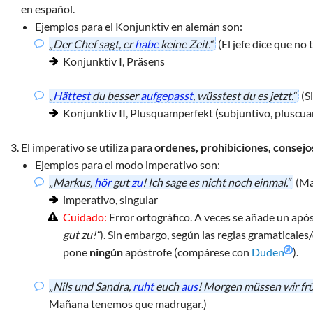
en español.
Ejemplos para el Konjunktiv en alemán son:
„Der Chef sagt, er
habe
keine Zeit.“
(El jefe dice que no 
Konjunktiv I, Präsens
„
Hättest
du besser
aufgepasst
, wüsstest du es jetzt.“
(S
Konjunktiv II, Plusquamperfekt (subjuntivo, pluscu
El
imperativo
se utiliza para
ordenes, prohibiciones, consejo
Ejemplos para el modo imperativo son:
„Markus,
hör
gut
zu
! Ich sage es nicht noch einmal.“
(Mar
imperativo, singular
Cuidado:
Error ortográfico. A veces se añade un apó
gut zu!“
). Sin embargo, según las reglas gramaticales
pone
ningún
apóstrofe (compárese con
Duden
).
„Nils und Sandra,
ruht
euch
aus
! Morgen müssen wir frü
Mañana tenemos que madrugar.)