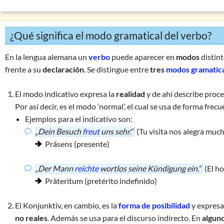
Verbos copulativos
Verbos personales
Verbos impersonales
¿Qué significa el modo gramatical del verbo?
Formas finitas del verbo
En la lengua alemana un
verbo
puede aparecer en
modos
distint
Formas infinitas del verbo
frente a su
declaración
. Se distingue entre
tres
modos gramatic
La valencia del verbo
El
modo indicativo
expresa la
realidad
y de ahí describe proce
Categorías gramaticales del verbo
Por así decir, es el modo ‘normal’, el cual se usa de forma fre
La persona gramatical
Ejemplos para el indicativo son:
El modo gramatical del verbo
„Dein Besuch
freut
uns sehr.“
(Tu visita nos alegra much
La voz gramatical (activa/pasiva)
Präsens (presente)
Verbos irregulares alemanes
„Der Mann
reichte
wortlos seine Kündigung ein.“
(El ho
Präteritum (pretérito indefinido)
El
Konjunktiv
, en cambio, es la
forma de posibilidad
y expres
no reales
. Además se usa para el discurso indirecto. En
algun