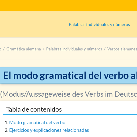
Palabras individuales y números
Adjetivos alemanes
o
Gramática alemana
Palabras individuales y números
Verbos alemane
Adjetivos usados como adverbios
Comparación de los adverbios (grad
Artículos alemanes
El modo gramatical del verbo 
Nombres (sustantivos) alemanes
Pronombres alemanes
(Modus/Aussageweise des Verbs im Deuts
Verbos alemanes
Tabla de contenidos
Verbos principales
Verbos auxiliares
Modo gramatical del verbo
Verbos modales
Ejercicios y explicaciones relacionadas