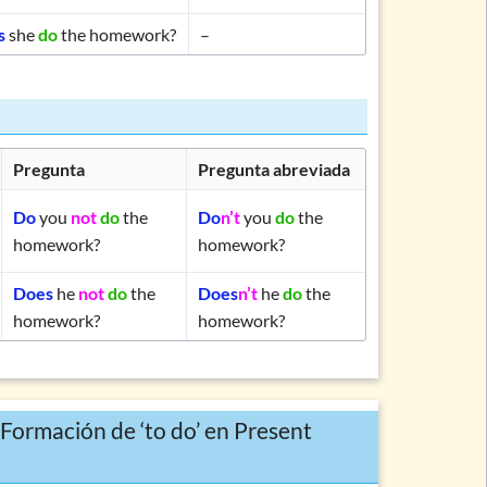
s
she
do
the homework?
–
Pregunta
Pregunta abreviada
Do
you
not
do
the
Do
n’t
you
do
the
homework?
homework?
Does
he
not
do
the
Does
n’t
he
do
the
homework?
homework?
«Formación de ‘to do’ en Present