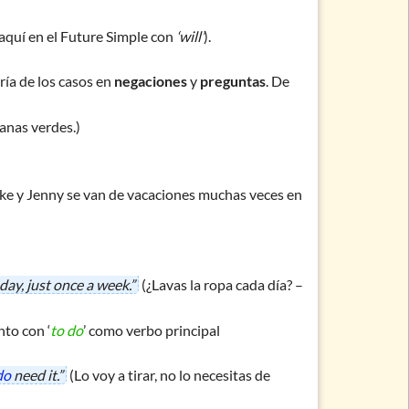
aquí en el Future Simple con
‘will’
).
ría de los casos en
negaciones
y
preguntas
. De
zanas verdes.)
ke y Jenny se van de vacaciones muchas veces en
 day, just once a week.”
(¿Lavas la ropa cada día? –
nto con ‘
to do
’ como verbo principal
do
need it.”
(Lo voy a tirar, no lo necesitas de