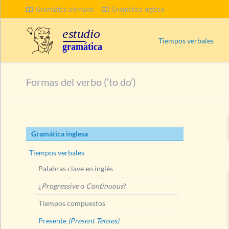
Gramática alemana
Gramática inglesa
BUSCAR
Tiempos verbales
Palabras clave en inglé
Formas del verbo (‘to do’)
¿
Progressive
o
Contin
Tiempos compuestos
Presente
(Present Tens
Saltar
Gramática inglesa
Posibilidades de expr
navegación
Present Simple (uso)
Tiempos verbales
Present Simple (form
Palabras clave en inglés
Formas del verbo
(t
¿
Progressive
o
Continuous
?
Formas abreviadas
Tiempos compuestos
Formas del verbo
(
Presente
(Present Tenses)
Formas del verbo (‘t