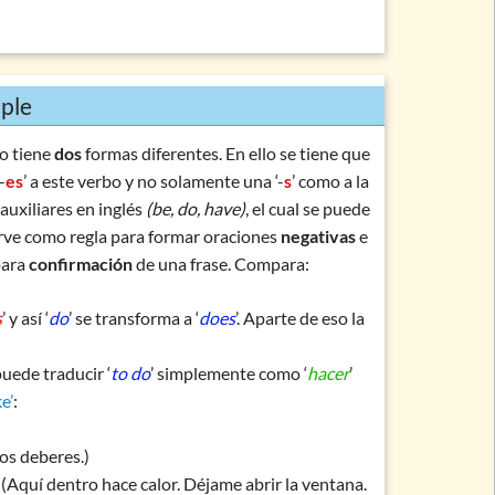
mple
o tiene
dos
formas diferentes. En ello se tiene que
-
es
’ a este verbo y no solamente una ‘-
s
’ como a la
auxiliares en inglés
(be, do, have)
, el cual se puede
sirve como regla para formar oraciones
negativas
e
para
confirmación
de una frase. Compara:
s
’ y así ‘
do
’ se transforma a ‘
does
’. Aparte de eso la
puede traducir ‘
to do
’ simplemente como ‘
hacer
’
e’
:
os deberes.)
(Aquí dentro hace calor. Déjame abrir la ventana.