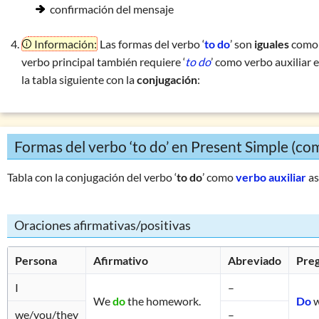
confirmación del mensaje
Información:
Las formas del verbo ‘
to do
’ son
iguales
como v
verbo principal también requiere ‘
to do
’ como verbo auxiliar
la tabla siguiente con la
conjugación
:
Formas del verbo ‘to do’ en Present Simple (com
Tabla con la conjugación del verbo ‘
to do
’ como
verbo auxiliar
as
Oraciones afirmativas/positivas
Persona
Afirmativo
Abreviado
Pre
I
–
We
do
the homework.
Do
we/you/they
–