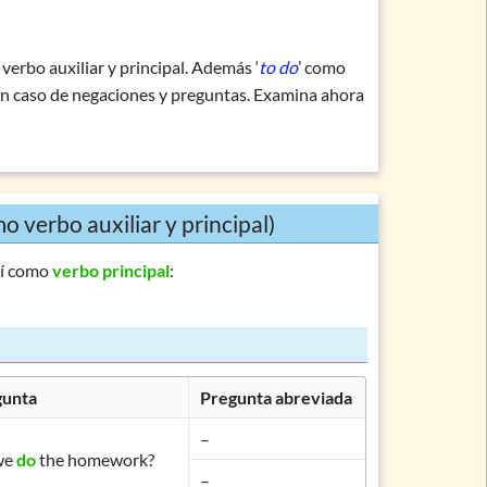
erbo auxiliar y principal. Además ‘
to do
’ como
 en caso de negaciones y preguntas. Examina ahora
o verbo auxiliar y principal)
í como
verbo principal
:
gunta
Pregunta abreviada
–
we
do
the homework?
–