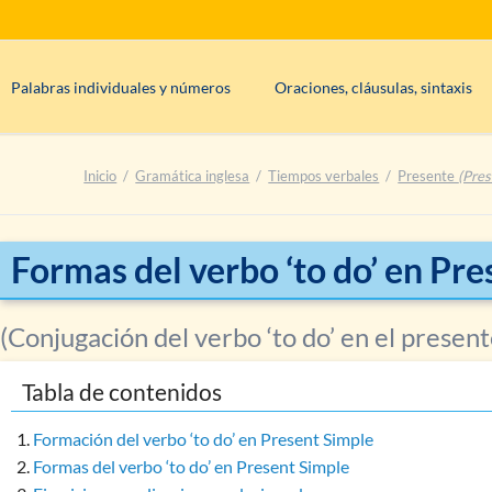
Palabras individuales y números
Oraciones, cláusulas, sintaxis
s
Clases de palabras: información básica
Oraciones condicionales (cláusu
Inicio
Gramática inglesa
Tiempos verbales
Presente
(Pres
uous
Determinantes
?
Tipos de frases
(afirmativo, inter
Síntesis: adjetivos
Sintaxis, partes de la oración, o
es)
Síntesis: adverbios
Negaciones
Formas del verbo ‘to do’ en Pr
esar el presente
Síntesis: artículos
Síntesis: nombres/sustantivos
(Conjugación del verbo ‘to do’ en el present
ación)
Síntesis: pronombres
Tabla de contenidos
o be)
Síntesis: verbos
(to be)
Conjunciones: aspectos generales y función
Formación del verbo ‘to do’ en Present Simple
to have)
Formas del verbo ‘to do’ en Present Simple
Interjecciones: uso y aspectos generales
o do’)