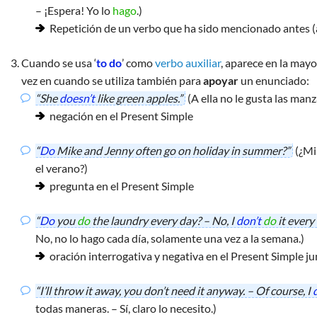
– ¡Espera! Yo lo
hago
.)
‘can’
Repetición de un verbo que ha sido mencionado antes (
Cuando se usa ‘
to do
’ como
verbo auxiliar
, aparece en la mayo
vez en cuando se utiliza también para
apoyar
un enunciado:
“She
doesn’t
like green apples.”
(A ella no le gusta las man
negación en el Present Simple
“
Do
Mike and Jenny often go on holiday in summer?”
(¿Mi
el verano?)
pregunta en el Present Simple
“
Do
you
do
the laundry every day? – No, I
don’t
do
it every
No, no lo hago cada día, solamente una vez a la semana.)
oración interrogativa y negativa en el Present Simple ju
“I’ll throw it away, you don’t need it anyway. – Of course, I
todas maneras. – Sí, claro lo necesito.)