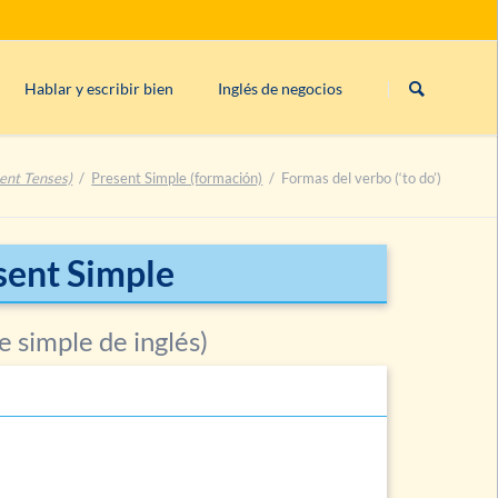
Saltar
navegación
Hablar y escribir bien
Inglés de negocios
las
if
Palabras de enlace
)
Estructura de una carta comercial inglesa
ent Tenses)
Present Simple (formación)
Formas del verbo (‘to do’)
rogativo, imperativo)
Ortografía inglesa
rden de palabras
Reglas de coma en inglés
¿
‘can’t, cannot’,
o
‘can not’
?
esent Simple
Puntuación abierta & cerrada en inglés
e simple de inglés)