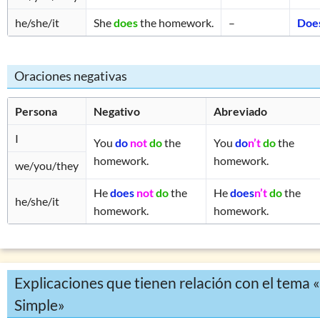
he/she/it
She
does
the homework.
–
Doe
Oraciones negativas
Persona
Negativo
Abreviado
I
You
do
not
do
the
You
do
n’t
do
the
homework.
homework.
we/you/they
He
does
not
do
the
He
does
n’t
do
the
he/she/it
homework.
homework.
Explicaciones que tienen relación con el tema 
Simple»