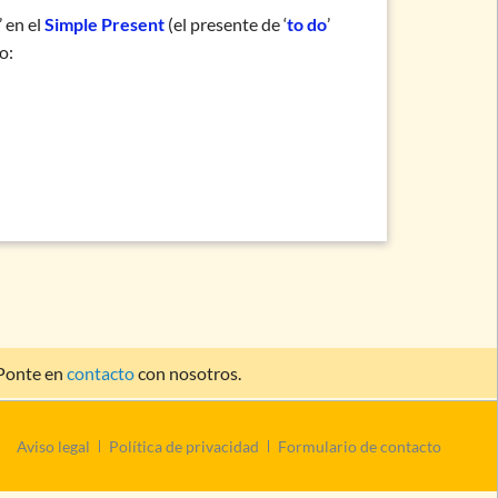
’ en el
Simple Present
(el presente de ‘
to do
’
o:
 Ponte en
contacto
con nosotros.
Saltar
Aviso legal
Política de privacidad
Formulario de contacto
navegación