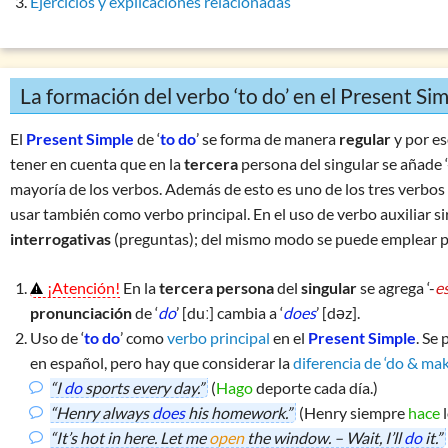
Ejercicios y explicaciones relacionadas
Preposiciones: consideraciones generales
os modales
Números & indicaciones temporales
t Simple
Palabras difíciles
t Simple
La formación del verbo ‘to do’ en el Present Si
Ejercicio mixto 1: adjetivos & adverbios
 Simple (escribir en la 3a persona)
Ejercicio mixto 2: adjetivos & adverbios
El
Present Simple
de ‘
to do
’ se forma de manera
regular
y por es
uso)
tener en cuenta que en la
tercera
persona del singular se añade ‘
Ejercicio mixto 3: adjetivos & adverbios especiales
(formación)
mayoría de los verbos. Además de esto es uno de los tres verbos 
Ejercicio 1: clases de palabras
usar también como verbo principal. En el uso de verbo auxiliar 
 Simple vs. Present Continuous
interrogativas
(preguntas); del mismo modo se puede emplear 
e (uso)
le (formación)
¡Atención!
En la
tercera persona
del
singular
se agrega ‘-
e
inuous (uso)
pronunciación
de ‘
do
’ [duː] cambia a ‘
does
’ [dəz].
Uso de ‘
to do
’ como
verbo principal
en el
Present Simple
. Se 
inuous (formación)
en español, pero hay que considerar la
diferencia de ‘do & mak
 Perfect Simple vs. Continuous
“I
do
sports every day.”
(
Hago
deporte cada día.)
‘have … got’
“Henry always
does
his homework.”
(Henry siempre
hace
l
‘do … have’
“It’s hot in here. Let me
open
the window. – Wait, I’ll
do
it.”