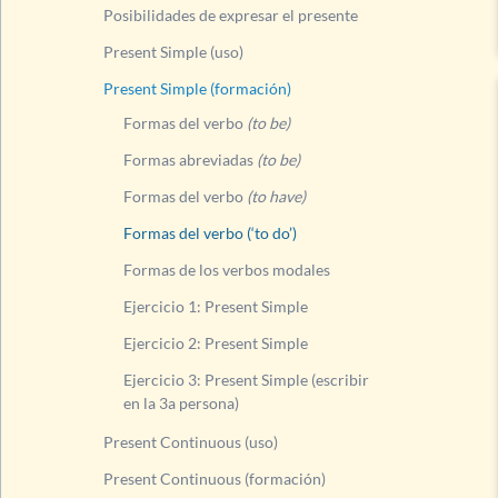
Posibilidades de expresar el presente
Formas de los verb
Present Simple (uso)
Ejercicio 1: Presen
Present Simple (formación)
Ejercicio 2: Presen
Formas del verbo
(to be)
Ejercicio 3: Present
Formas abreviadas
(to be)
Present Continuous (
Formas del verbo
(to have)
Present Continuous 
Formas del verbo (‘to do’)
Comparación Present
Formas de los verbos modales
Present Perfect Simpl
Ejercicio 1: Present Simple
Present Perfect Simp
Ejercicio 2: Present Simple
Present Perfect Cont
Present Perfect Cont
Ejercicio 3: Present Simple (escribir
en la 3a persona)
Comparación Present
Present Continuous (uso)
Hacer preguntas con
Present Continuous (formación)
Hacer preguntas con