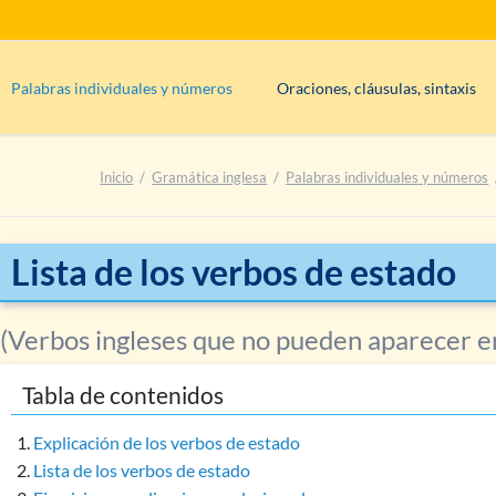
Palabras individuales y números
Oraciones, cláusulas, sintaxis
s
Clases de palabras: información básica
Oraciones condicionales (cláusu
Inicio
Gramática inglesa
Palabras individuales y números
uous
Determinantes
?
Tipos de frases
(afirmativo, inter
Síntesis: adjetivos
Sintaxis, partes de la oración, o
es)
Síntesis: adverbios
Negaciones
Lista de los verbos de estado
Síntesis: artículos
Síntesis: nombres/sustantivos
(Verbos ingleses que no pueden aparecer e
Síntesis: pronombres
Tabla de contenidos
Síntesis: verbos
Verbos: consideraciones generales
Explicación de los verbos de estado
Diferencia: verbo auxiliar & principal
Lista de los verbos de estado