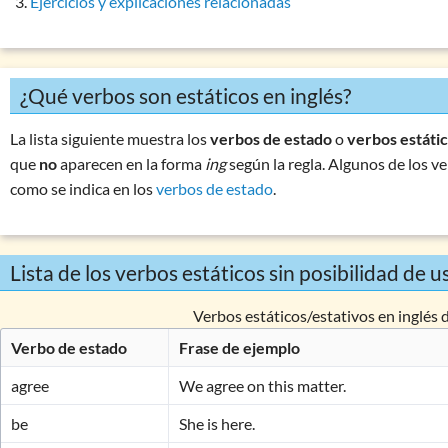
Ejercicios y explicaciones relacionadas
Conjugación
Present Participle (forma
ing
)
Past Participle (forma
ed
)
¿Qué verbos son estáticos en inglés?
Infinitivo
Modo imperativo
La lista siguiente muestra los
verbos de estado
o
verbos estáti
Modo subjuntivo
que
no
aparecen en la forma
ing
según la regla. Algunos de los v
como se indica en los
verbos de estado
.
Gerundio
Verbos de estado
Lista de los verbos de estado
Lista de los verbos estáticos sin posibilidad de u
Tablas y listas de verbos
Verbos estáticos/estativos en inglés 
Conjunciones: aspectos generales y función
Verbo de estado
Frase de ejemplo
Interjecciones: uso y aspectos generales
Preposiciones: consideraciones generales
agree
We agree on this matter.
Números & indicaciones temporales
be
She is here.
Palabras difíciles