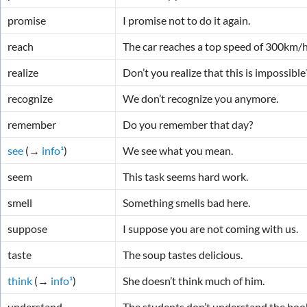
promise
I promise not to do it again.
reach
The car reaches a top speed of 300km/h
realize
Don’t you realize that this is impossible
recognize
We don’t recognize you anymore.
remember
Do you remember that day?
see
(→
info¹
)
We see what you mean.
seem
This task seems hard work.
smell
Something smells bad here.
suppose
I suppose you are not coming with us.
taste
The soup tastes delicious.
think
(→
info¹
)
She doesn’t think much of him.
understand
The students don’t understand the boo