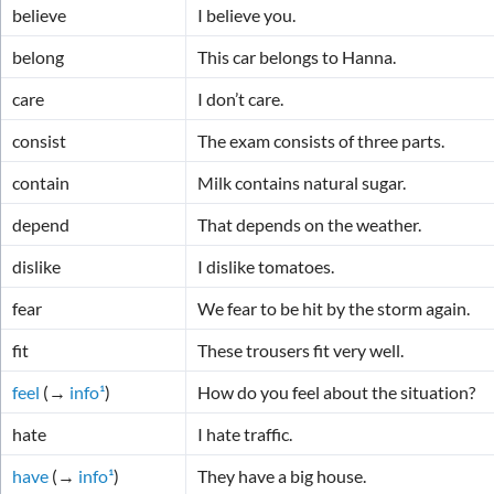
believe
I believe you.
Ejercicio mixto 1: adjetivos & adverbios
belong
This car belongs to Hanna.
Ejercicio mixto 2: adjetivos & adverbios
care
I don’t care.
Ejercicio mixto 3: adjetivos & adverbios especiales
Ejercicio 1: clases de palabras
consist
The exam consists of three parts.
contain
Milk contains natural sugar.
depend
That depends on the weather.
dislike
I dislike tomatoes.
fear
We fear to be hit by the storm again.
fit
These trousers fit very well.
feel
(→
info¹
)
How do you feel about the situation?
hate
I hate traffic.
have
(→
info¹
)
They have a big house.