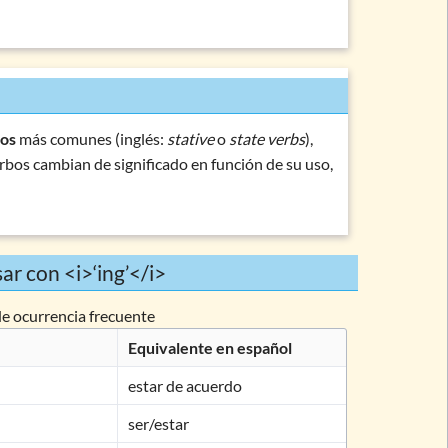
cos
más comunes (inglés:
stative
o
state verbs
),
erbos cambian de significado en función de su uso,
sar con <i>‘ing’</i>
de ocurrencia frecuente
Equivalente en español
estar de acuerdo
ser/estar