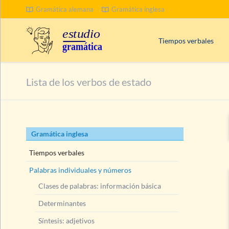
Gramática alemana
Gramática inglesa
BUSCAR
Tiempos verbales
Palabras clave en inglé
Lista de los verbos de estado
¿
Progressive
o
Contin
Tiempos compuestos
Presente
(Present Tens
Saltar
Gramática inglesa
Pasado
(Past Tenses)
navegación
Futuro
(Future Tenses)
Tiempos verbales
Palabras individuales y números
Clases de palabras: información básica
Determinantes
Síntesis: adjetivos