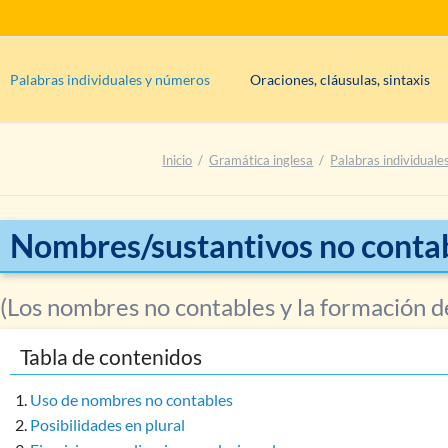
Palabras individuales y números
Oraciones, cláusulas, sintaxis
s
Clases de palabras: información básica
Oraciones condicionales (cláusu
Inicio
Gramática inglesa
Palabras individual
uous
Determinantes
?
Tipos de frases
(afirmativo, inter
Síntesis: adjetivos
Sintaxis, partes de la oración, o
es)
Síntesis: adverbios
Negaciones
Nombres/sustantivos no conta
Síntesis: artículos
Síntesis: nombres/sustantivos
(Los nombres no contables y la formación de
Sustantivos/nombres (en general)
Tabla de contenidos
Nombres contables (formación del plural)
Nombres no contables
Uso de nombres no contables
Nombres solo en singular
Posibilidades en plural