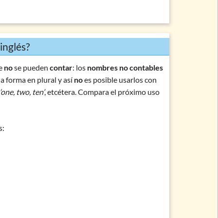
inglés?
ue
no
se pueden
contar
: los
nombres no contables
a forma en plural y así
no
es posible usarlos con
‘one, two, ten’
, etcétera. Compara el próximo uso
s: