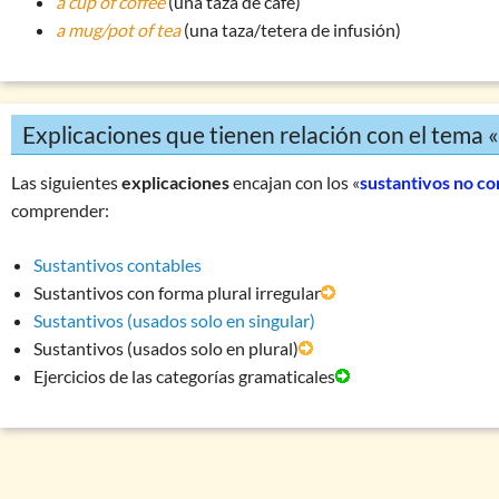
a cup of coffee
(una taza de café)
a mug/pot of tea
(una taza/tetera de infusión)
Explicaciones que tienen relación con el tema 
Las siguientes
explicaciones
encajan con los «
sustantivos no co
comprender:
Sustantivos contables
Sustantivos con forma plural irregular
Sustantivos (usados solo en singular)
Sustantivos (usados solo en plural)
Ejercicios de las categorías gramaticales