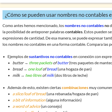
¿Cómo se pueden usar nombres no contables en
Como antes hemos mencionado, los
nombres no contables
no
d
la posibilidad de anteponer palabras
contables
. Estos pueden se
expresiones de cantidad. De esa manera, se puede expresar tam
los nombres no contables en una forma contable. Compara las po
Ejemplos de
sustantivos no contables
en conexión con expre
butter →
three packets
of
butter
(tres paquetes de manteq
bread →
one loaf
of
bread
(una hogaza de pan)
milk →
two litres
of
milk
(dos litros de leche)
Además de esto, existen ciertas
combinaciones
muy comunes.
a slice/loaf of bread
(una rebanada/hogaza de pan)
a bit of information
(alguna información)
a word of advice
(un consejo)