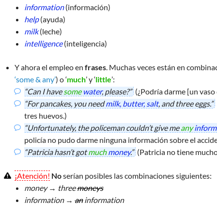
information
(información)
help
(ayuda)
milk
(leche)
intelligence
(inteligencia)
Y ahora el empleo en
frases
. Muchas veces están en combinac
‘some & any’
) o ‘
much
’ y ‘
little
’:
“Can I have
some
water
, please?”
(¿Podría darme [un vaso 
“For pancakes, you need
milk, butter, salt
, and three eggs.”
tres huevos.)
“Unfortunately, the policeman couldn’t give me
any
inform
policía no pudo darme ninguna información sobre el accide
“Patricia hasn’t got
much
money
.”
(Patricia no tiene mucho
¡Atención!
No
serían posibles las combinaciones siguientes:
money → three
moneys
information →
an
information