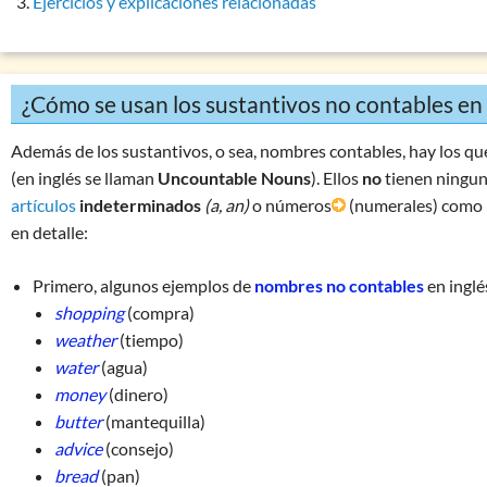
Ejercicios y explicaciones relacionadas
Síntesis: pronombres
Síntesis: verbos
Conjunciones: aspectos generales y función
¿Cómo se usan los sustantivos no contables en 
Interjecciones: uso y aspectos generales
Preposiciones: consideraciones generales
Además de los sustantivos, o sea, nombres contables, hay los q
(en inglés se llaman
Uncountable Nouns
). Ellos
no
tienen ningun
Números & indicaciones temporales
artículos
indeterminados
(a, an)
o números
(numerales) como
Palabras difíciles
en detalle:
Ejercicio mixto 1: adjetivos & adverbios
Ejercicio mixto 2: adjetivos & adverbios
Primero, algunos ejemplos de
nombres no contables
en inglé
shopping
(compra)
Ejercicio mixto 3: adjetivos & adverbios especiales
weather
(tiempo)
Ejercicio 1: clases de palabras
water
(agua)
money
(dinero)
butter
(mantequilla)
advice
(consejo)
bread
(pan)