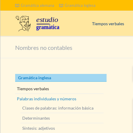
Gramática alemana
Gramática inglesa
BUSCAR
Tiempos verbales
Palabras clave en inglé
Nombres no contables
¿
Progressive
o
Contin
Tiempos compuestos
Presente
(Present Tens
Saltar
Gramática inglesa
Pasado
(Past Tenses)
navegación
Futuro
(Future Tenses)
Tiempos verbales
Palabras individuales y números
Clases de palabras: información básica
Determinantes
Síntesis: adjetivos