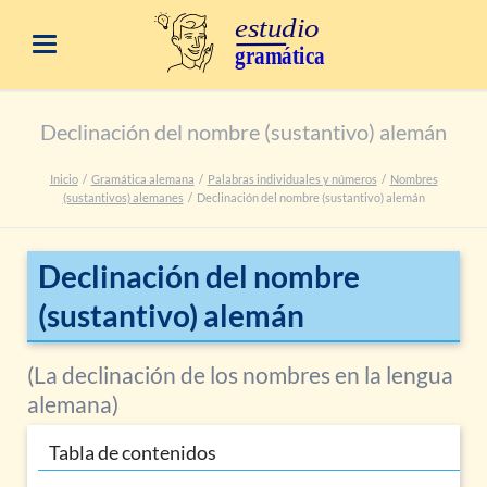
Declinación del nombre (sustantivo) alemán
Inicio
Gramática alemana
Palabras individuales y números
Nombres
(sustantivos) alemanes
Declinación del nombre (sustantivo) alemán
Declinación del nombre
(sustantivo) alemán
(La declinación de los nombres en la lengua
alemana)
Tabla de contenidos