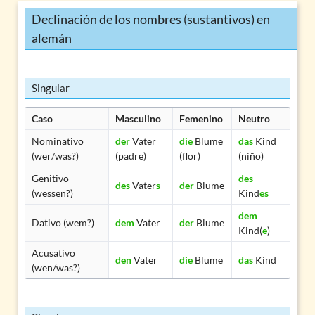
Declinación de los nombres (sustantivos) en
alemán
Singular
Caso
Masculino
Femenino
Neutro
Nominativo
der
Vater
die
Blume
das
Kind
(wer/was?)
(padre)
(flor)
(niño)
Genitivo
des
des
Vater
s
der
Blume
(wessen?)
Kind
es
dem
Dativo (wem?)
dem
Vater
der
Blume
Kind(
e
)
Acusativo
den
Vater
die
Blume
das
Kind
(wen/was?)