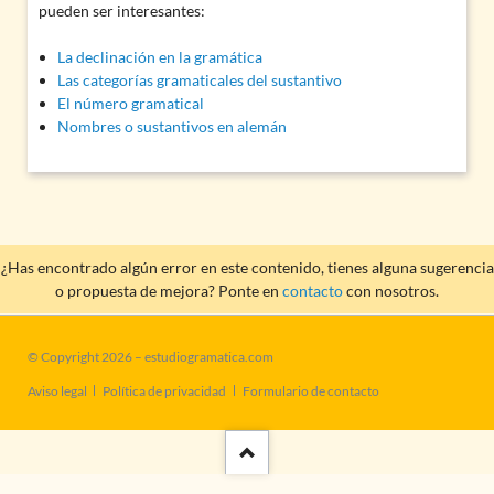
pueden ser interesantes:
La declinación en la gramática
Las categorías gramaticales del sustantivo
El número gramatical
Nombres o sustantivos en alemán
¿Has encontrado algún error en este contenido, tienes alguna sugerencia
o propuesta de mejora? Ponte en
contacto
con nosotros.
© Copyright 2026 – estudiogramatica.com
Saltar
Aviso legal
Política de privacidad
Formulario de contacto
navegación