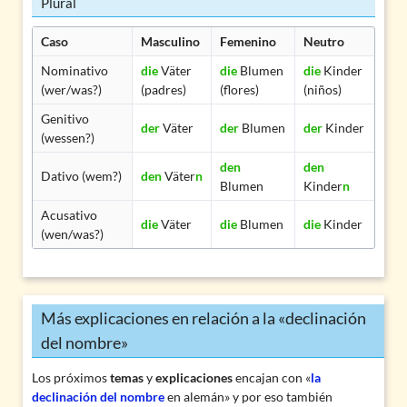
Plural
Caso
Masculino
Femenino
Neutro
Nominativo
die
Väter
die
Blumen
die
Kinder
(wer/was?)
(padres)
(flores)
(niños)
Genitivo
der
Väter
der
Blumen
der
Kinder
(wessen?)
den
den
Dativo (wem?)
den
Väter
n
Blumen
Kinder
n
Acusativo
die
Väter
die
Blumen
die
Kinder
(wen/was?)
Más explicaciones en relación a la «declinación
del nombre»
Los próximos
temas
y
explicaciones
encajan con «
la
declinación del nombre
en alemán» y por eso también