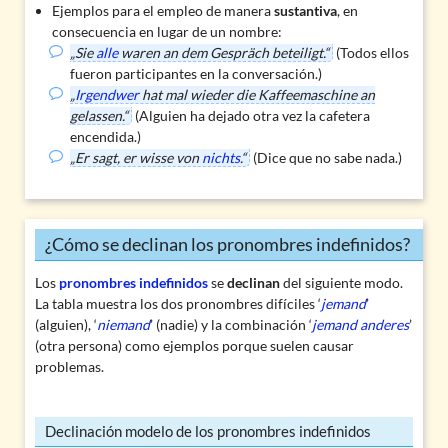
Ejemplos para el empleo de manera
sustantiva
, en
consecuencia en lugar de un nombre:
„Sie
alle
waren an dem Gespräch beteiligt.“
(Todos ellos
fueron participantes en la conversación.)
„
Irgendwer
hat mal wieder die Kaffeemaschine an
gelassen.“
(Alguien ha dejado otra vez la cafetera
encendida.)
„Er sagt, er wisse von
nichts
.“
(Dice que no sabe nada.)
¿Cómo se declinan los pronombres indefinidos?
Los
pronombres indefinidos
se
declinan
del siguiente modo.
La tabla muestra los dos pronombres difíciles ‘
jemand
’
(alguien), ‘
niemand
’ (nadie) y la combinación ‘
jemand anderes
’
(otra persona) como ejemplos porque suelen causar
problemas.
Declinación modelo de los pronombres indefinidos