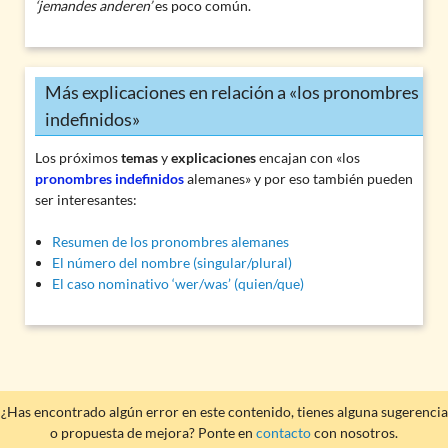
‘jemandes anderen’
es poco común.
Más explicaciones en relación a «los pronombres
indefinidos»
Los próximos
temas
y
explicaciones
encajan con «los
pronombres indefinidos
alemanes» y por eso también pueden
ser interesantes:
Resumen de los pronombres alemanes
El número del nombre (singular/plural)
El caso nominativo ‘wer/was’ (quien/que)
¿Has encontrado algún error en este contenido, tienes alguna sugerencia
o propuesta de mejora? Ponte en
contacto
con nosotros.