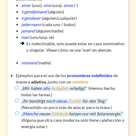
einer
(uno),
eine
(una),
eines
(-)
irgendjemand
(alguien)
irgendwer
(alguien/cualquier)
jedermann
(cada uno / todos)
jemand
(alguien/nadie)
man
(uno/una; se)
Es indeclinable, solo puede estar en caso nominativo
y singular. Véase
cómo se usa ‘man’ en alemán
.
niemand
(nadie)
Ejemplos para el uso de los
pronombres indefinidos
de
manera
adjetiva
, junto con un
nombre
:
„Wir haben
alle
Aufgaben
erledigt.“
(Hemos hecho
todas las tareas.)
„Ihr benötigt noch
etwas
Zucker
für den Teig.“
(Necesitáis un poco más de azúcar para la masa.)
„
Manche
neuen
Gebäude
heizen nur mit Solarenergie.“
(Alguna que otra casa moderna solo tiene calefacción o
energía solar.)