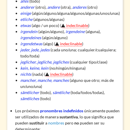
alles
(todo)
anderer
(otro),
andere
(otra),
anderes
(otro)
einige
(algún/alguno/alguna/algunos/algunas/unos/unas)
etliche
(algunos/algunas)
etwas
(algo / un poco) (
indeclinable
)
irgendein
(algún/alguno),
irgendeine
(alguna),
irgendeines
(algún/alguno)
irgendetwas
(algo) (
indeclinable
)
jeder, jede, jedes
(cada uno/una; cualquier/cualquiera;
todo/toda)
jeglicher, jegliche, jegliches
(cualquier tipo/clase)
kein, keine, kein
(no/ningún/ninguna)
nichts
(nada) (
indeclinable
)
mancher, manche, manches
(alguno que otro; más de
un/uno/una)
sämtlicher
(todo),
sämtliche
(toda/todos/todas),
sämtliches
(todo)
Los próximos
pronombres indefinidos
únicamente pueden
ser utilizados de manera
sustantiva
, lo que significa que
pueden
sustituir
a
nombres
pero
no
pueden ser su
determinante: